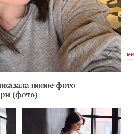
МИ
оказала новое фото
ри (фото)