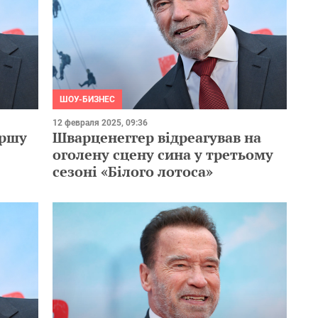
ШОУ-БИЗНЕС
12 февраля 2025, 09:36
іршу
Шварценеггер відреагував на
оголену сцену сина у третьому
сезоні «Білого лотоса»