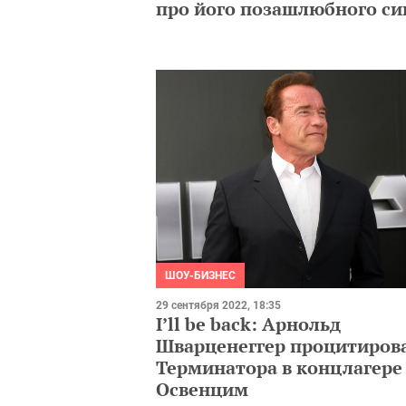
про його позашлюбного си
ШОУ-БИЗНЕС
29 сентября 2022, 18:35
I’ll be back: Арнольд
Шварценеггер процитиров
Терминатора в концлагере
Освенцим