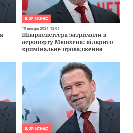
ШОУ-БИЗНЕС
18 января 2024, 12:04
я
Шварценеггера затримали в
аеропорту Мюнхена: відкрито
кримінальне провадження
ШОУ-БИЗНЕС