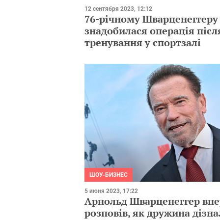
12 сентября 2023, 12:12
76-річному Шварценеггеру
знадобилася операція післ
тренування у спортзалі
ШОУ-БИЗНЕС
5 июня 2023, 17:22
Арнольд Шварценеггер вп
розповів, як дружина дізна