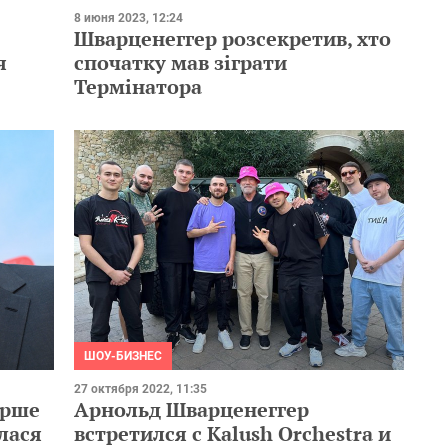
8 июня 2023, 12:24
Шварценеггер розсекретив, хто
я
спочатку мав зіграти
Термінатора
ШОУ-БИЗНЕС
27 октября 2022, 11:35
ерше
Арнольд Шварценеггер
лася
встретился с Kalush Orchestra и