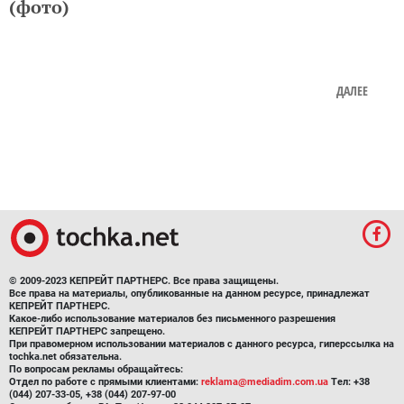
ДАЛЕЕ
© 2009-2023 КЕПРЕЙТ ПАРТНЕРС. Все права защищены.
Все права на материалы, опубликованные на данном ресурсе, принадлежат
КЕПРЕЙТ ПАРТНЕРС.
Какое-либо использование материалов без письменного разрешения
КЕПРЕЙТ ПАРТНЕРС запрещено.
При правомерном использовании материалов с данного ресурса, гиперссылка на
tochka.net обязательна.
По вопросам рекламы обращайтесь:
Отдел по работе с прямыми клиентами:
reklama@mediadim.com.ua
Тел: +38
(044) 207-33-05, +38 (044) 207-97-00
Отдел по работе с РА: Тел./факс: +38 044 207-97-07
Редакция:
+38 044 207-97-00, E-mail редакции:
d.kalinina@umh.com.ua
Материалы, отмеченные знаками "Реклама", "Промо", публикуются на правах
рекламы.
Правила пользования
,
Политика в сфере конфиденциальности и персональных
данных.