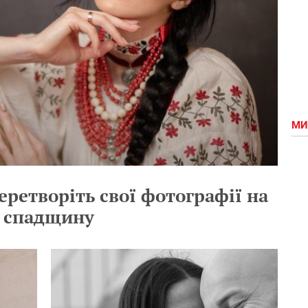
МИ
еретворіть свої фотографії на
 спадщину