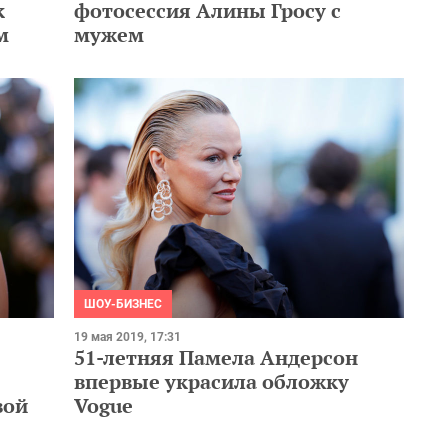
к
фотосессия Алины Гросу с
м
мужем
ШОУ-БИЗНЕС
19 мая 2019, 17:31
51-летняя Памела Андерсон
впервые украсила обложку
вой
Vogue