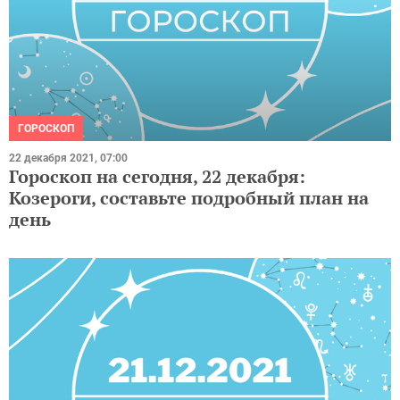
ГОРОСКОП
22 декабря 2021, 07:00
Гороскоп на сегодня, 22 декабря:
Козероги, составьте подробный план на
день