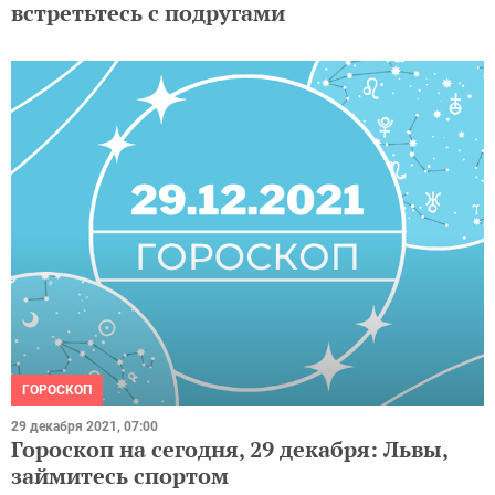
встретьтесь с подругами
ГОРОСКОП
29 декабря 2021, 07:00
Гороскоп на сегодня, 29 декабря: Львы,
займитесь спортом