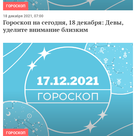
ГОРОСКОП
18 декабря 2021, 07:00
Гороскоп на сегодня, 18 декабря: Девы,
уделите внимание близким
ГОРОСКОП