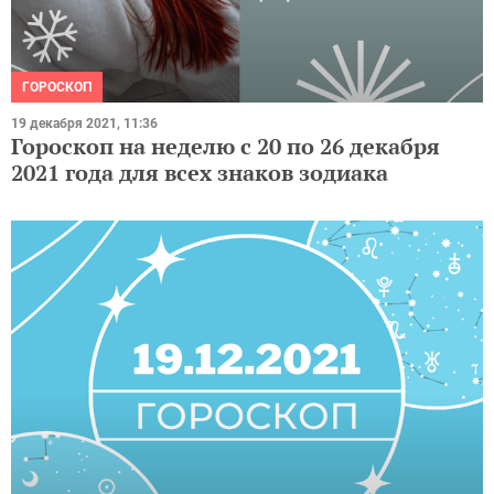
ГОРОСКОП
19 декабря 2021, 11:36
Гороскоп на неделю с 20 по 26 декабря
2021 года для всех знаков зодиака