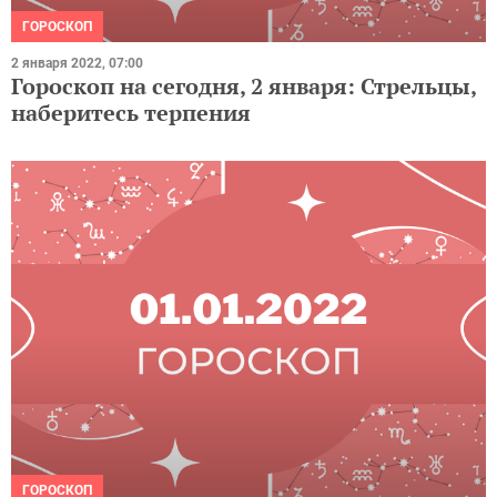
ГОРОСКОП
2 января 2022, 07:00
Гороскоп на сегодня, 2 января: Стрельцы,
наберитесь терпения
ГОРОСКОП