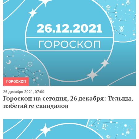
ГОРОСКОП
26 декабря 2021, 07:00
Гороскоп на сегодня, 26 декабря: Тельцы,
избегайте скандалов