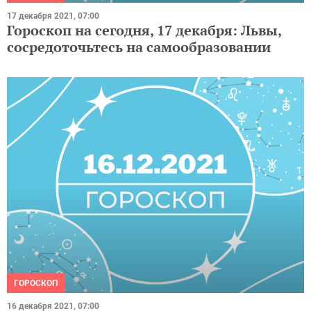
17 декабря 2021, 07:00
Гороскоп на сегодня, 17 декабря: Львы,
сосредоточьтесь на самообразовании
ГОРОСКОП
16 декабря 2021, 07:00