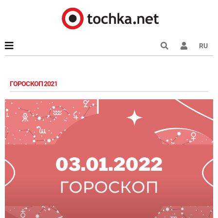
RU
ГОРОСКОП 2021