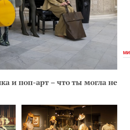
МИ
ка и поп-арт – что ты могла не