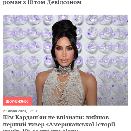
роман з Пітом Девідсоном
ШОУ-БИЗНЕС
21 июля 2023, 17:13
Кім Кардаш'ян не впізнати: вийшов
перший тизер «Американської історії