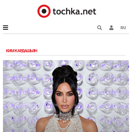
RU
КИМ КАРДАШЬЯН