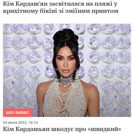
Кім Кардаш'ян засвітилася на пляжі у
крихітному бікіні зі зміїним принтом
ШОУ-БИЗНЕС
24 июля 2023, 16:14
Кім Кардашьян шкодує про «швидкий»