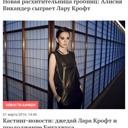
Новая расхитительница гробниц: Алисия
Викандер сыграет Лару Крофт
НОВОСТИ АФИШИ
21 марта 2016, 14:40
Кастинг-новости: джедай Лара Крофт и
продолжение Битлджуса