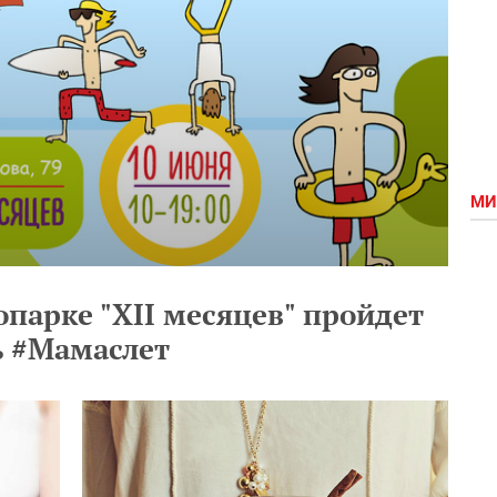
МИ
опарке "XII месяцев" пройдет
 #Мамаслет