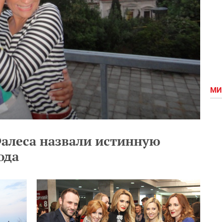
МИ
алеса назвали истинную
ода