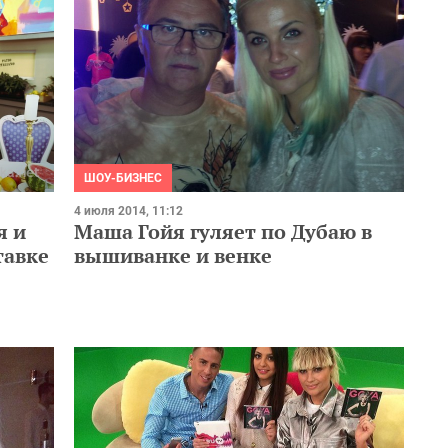
ШОУ-БИЗНЕС
4 июля 2014, 11:12
я и
Маша Гойя гуляет по Дубаю в
тавке
вышиванке и венке