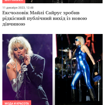
11 декабря 2023, 12:48
Ексчоловік Майлі Сайрус зробив
рідкісний публічний вихід із новою
дівчиною
МОДА И КРАСОТА