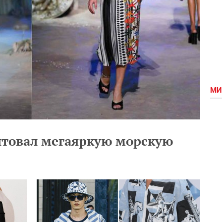
МИ
ентовал мегаяркую морскую