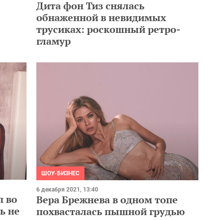
Дита фон Тиз снялась
обнаженной в невидимых
трусиках: роскошный ретро-
гламур
ШОУ-БИЗНЕС
6 декабря 2021, 13:40
п во
Вера Брежнева в одном топе
ь не
похвасталась пышной грудью