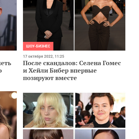
ШОУ-БИЗНЕС
17 октября 2022, 11:25
меть
После скандалов: Селена Гомес
о
и Хейли Бибер впервые
позируют вместе