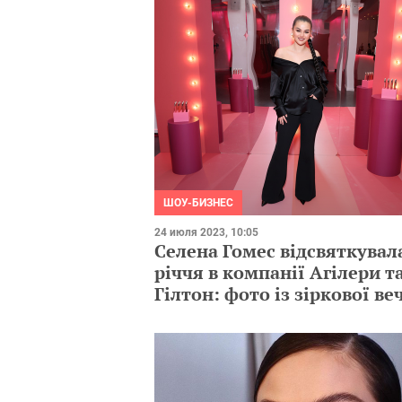
ШОУ-БИЗНЕС
24 июля 2023, 10:05
Селена Гомес відсвяткувала
річчя в компанії Агілери т
Гілтон: фото із зіркової ве