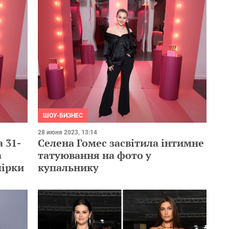
ШОУ-БИЗНЕС
28 июня 2023, 13:14
 31-
Селена Гомес засвітила інтимне
а
татуювання на фото у
чірки
купальнику