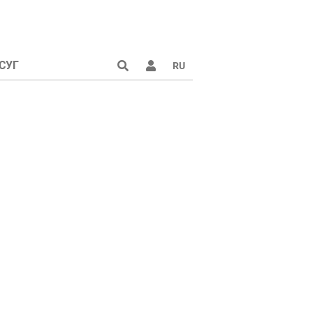
СУГ
RU