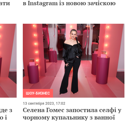
ати
в Instagram із новою зачіскою
ШОУ-БИЗНЕС
13 сентября 2023, 17:02
де з
Селена Гомес запостила селфі у
о і
чорному купальнику з ванної