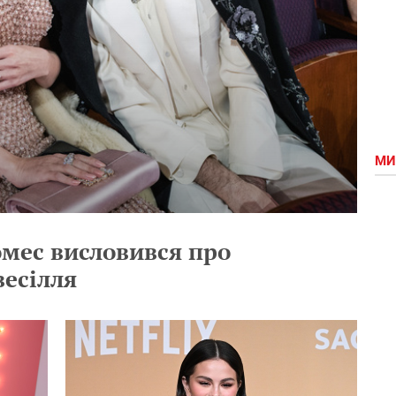
МИ
мес висловився про
весілля