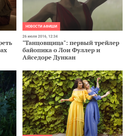
НОВОСТИ АФИШИ
26 июля 2016, 12:34
реть
"Танцовщица": первый трейлер
рах
байопика о Лои Фуллер и
Айседоре Дункан