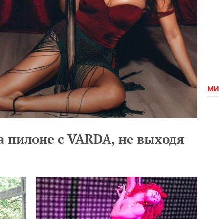
МИ
а пилоне с VARDA, не выходя