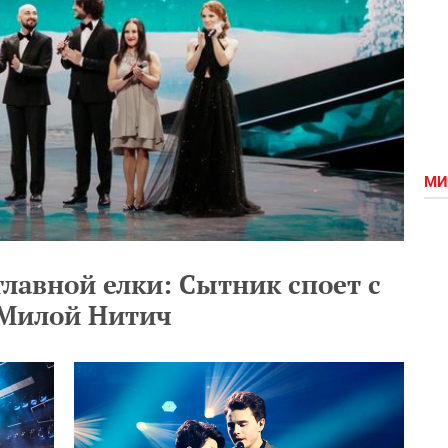
МИ
главной елки: Сытник споет с
с Милой Нитич