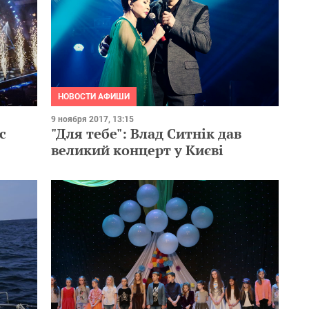
НОВОСТИ АФИШИ
9 ноября 2017, 13:15
с
"Для тебе": Влад Ситнік дав
великий концерт у Києві