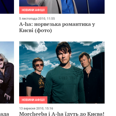
НОВИНИ АФІШІ
5 листопада 2010, 11:55
A-ha: норвезька романтика у
Києві (фото)
НОВИНИ АФІШІ
13 вересня 2010, 15:16
пада
Morcheeba і A-ha їдуть до Києва!