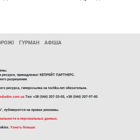
ОРОЖІ
ГУРМАН
АФІША
ены.
ом ресурсе, принадлежат КЕПРЕЙТ ПАРТНЕРС.
ного разрешения
го ресурса, гиперссылка на tochka.net обязательна.
diadim.com.ua
Тел: +38 (044) 207-33-05, +38 (044) 207-97-00
", публикуются на правах рекламы.
иальности и персональных данных.
okies.
Узнать больше.