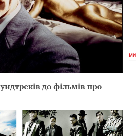
МИ
ундтреків до фільмів про