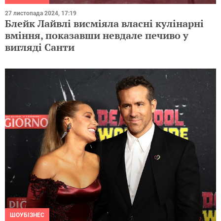
27 листопада 2024, 17:19
Блейк Лайвлі висміяла власні кулінарні
вміння, показавши невдале печиво у
вигляді Санти
ШОУБІЗНЕС