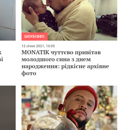
ШОУБІЗНЕС
12 січня 2021, 10:05
к
MONATIK чуттєво привітав
зі
молодшого сина з днем
народження: рідкісне архівне
фото