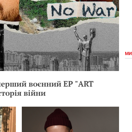
МИ
ерший воєнний ЕР "ART
сторія війни