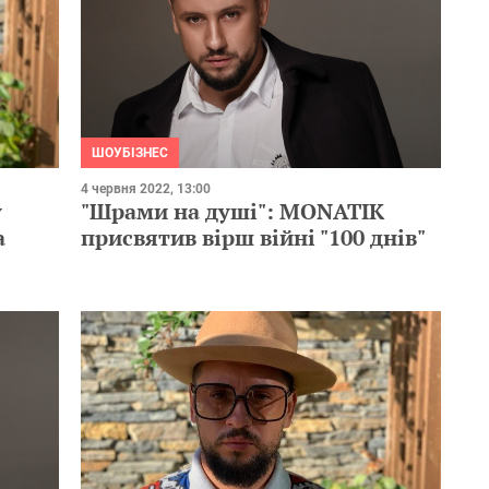
ШОУБІЗНЕС
4 червня 2022, 13:00
"Шрами на душі": MONATIK
у
присвятив вірш війні "100 днів"
а