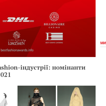
МИ
ashion-індустрії: номінанти
2021