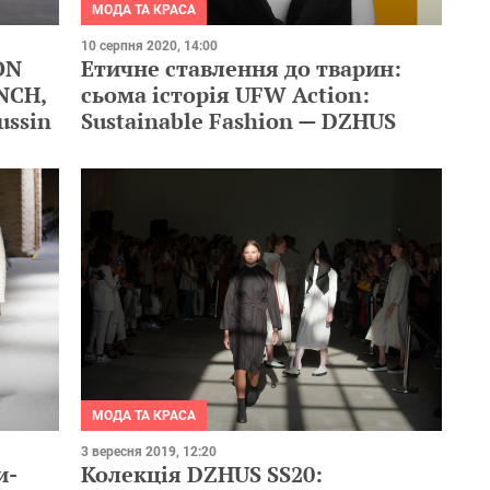
МОДА ТА КРАСА
10 серпня 2020, 14:00
Етичне ставлення до тварин:
ON
сьома історія UFW Action:
NCH,
Sustainable Fashion — DZHUS
ussin
МОДА ТА КРАСА
3 вересня 2019, 12:20
и-
Колекція DZHUS SS20: