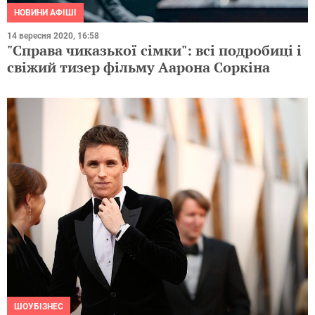
НОВИНИ АФІШІ
14 вересня 2020, 16:58
"Справа чиказької сімки": всі подробиці і
свіжий тизер фільму Аарона Соркіна
ШОУБІЗНЕС