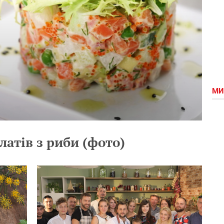
МИ
латів з риби (фото)