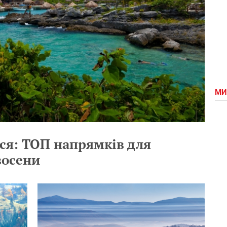
МИ
ся: ТОП напрямків для
восени