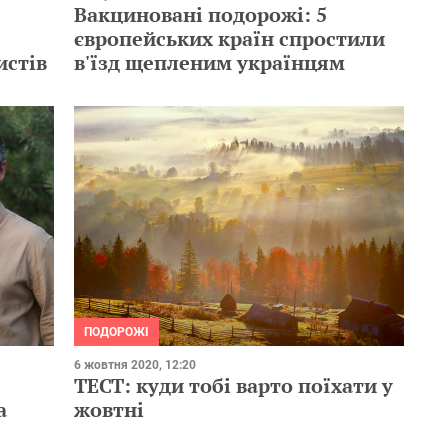
Вакциновані подорожі: 5
європейських країн спростили
истів
в'їзд щепленим українцям
ПОДОРОЖІ
6 жовтня 2020, 12:20
ТЕСТ: куди тобі варто поїхати у
а
жовтні