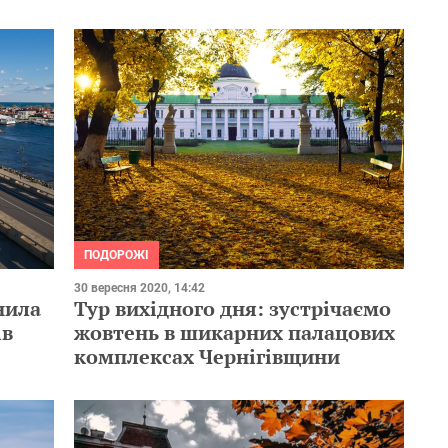
ПОДОРОЖІ
30 вересня 2020, 14:42
інила
Тур вихідного дня: зустрічаємо
ів
жовтень в шикарних палацових
комплексах Чернігівщини