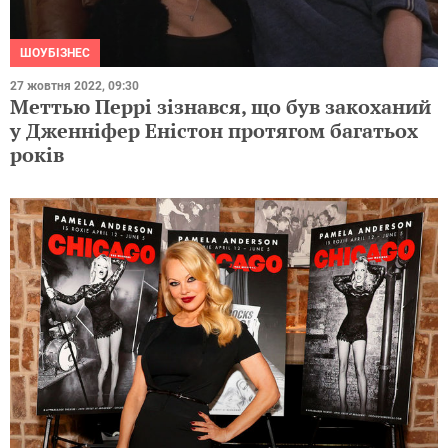
ШОУБІЗНЕС
27 жовтня 2022, 09:30
Меттью Перрі зізнався, що був закоханий
у Дженніфер Еністон протягом багатьох
років