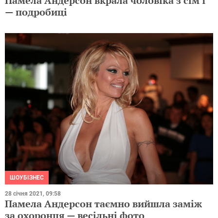
Памела Андерсон вкрала чоловіка з сім'ї
— подробиці
ШОУБІЗНЕС
28 січня 2021, 09:58
Памела Андерсон таємно вийшла заміж
за охоронця — весільні фото