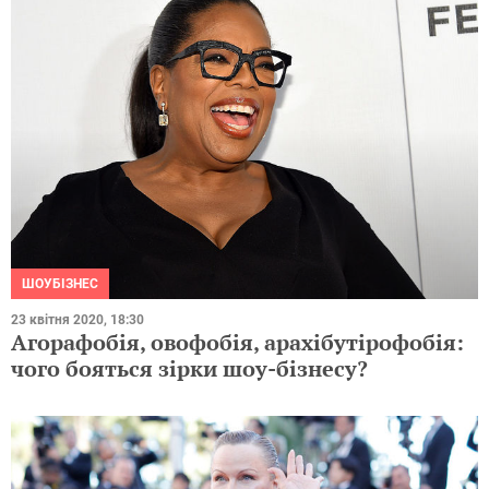
ШОУБІЗНЕС
23 квітня 2020, 18:30
Агорафобія, овофобія, арахібутірофобія:
чого бояться зірки шоу-бізнесу?