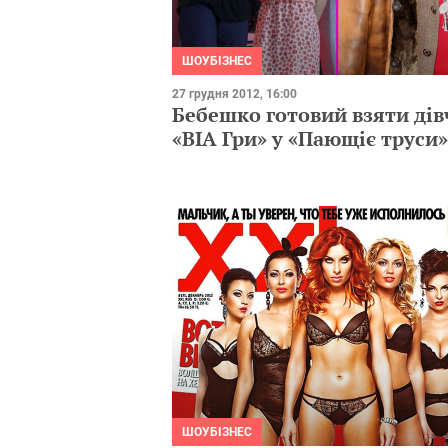
ШОУБІЗНЕС
27 грудня 2012, 16:00
Бебешко готовий взяти дівч
«ВІА Гри» у «Пающіє труси»
ШОУБІЗНЕС