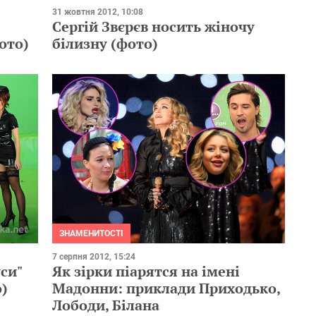
31 жовтня 2012, 10:08
Сергій Звєрєв носить жіночу
ото)
білизну (фото)
ЗНАМЕНИТОСТІ
7 серпня 2012, 15:24
уси"
Як зірки піарятся на імені
о)
Мадонни: приклади Приходько,
Лободи, Білана