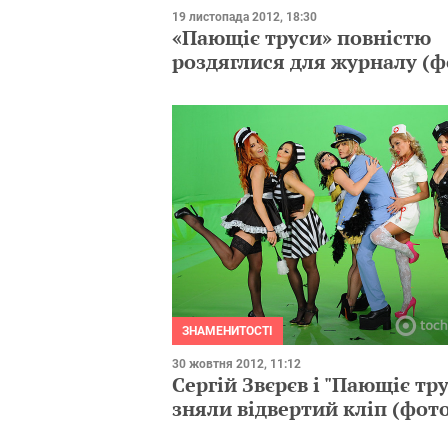
19 листопада 2012, 18:30
«Пающіє труси» повністю
роздяглися для журналу (ф
ЗНАМЕНИТОСТІ
30 жовтня 2012, 11:12
Сергій Звєрєв і "Пающіє тр
зняли відвертий кліп (фот