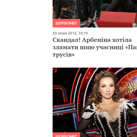
ШОУБІЗНЕС
23 січня 2012, 10:19
Скандал! Арбеніна хотіла
зламати шию учасниці «П
трусів»
ШОУБІЗНЕС