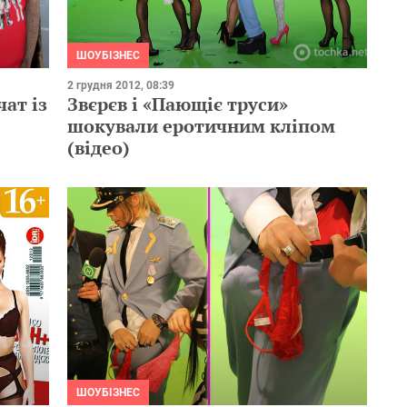
ШОУБІЗНЕС
2 грудня 2012, 08:39
ат із
Звєрєв і «Пающіє труси»
шокували еротичним кліпом
(відео)
ШОУБІЗНЕС