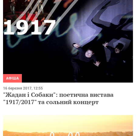
АФІША
16 березня 2017, 12:55
"Жадан і Собаки": поетична вистава
"1917/2017" та сольний концерт