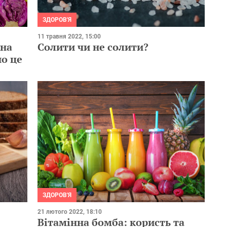
ЗДОРОВ'Я
11 травня 2022, 15:00
жна
Солити чи не солити?
но це
ЗДОРОВ'Я
21 лютого 2022, 18:10
Вітамінна бомба: користь та