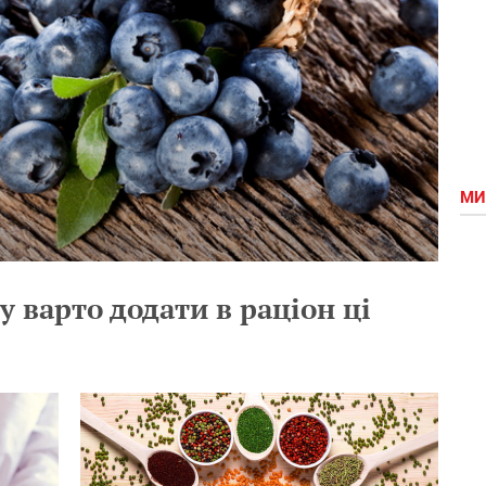
МИ
 варто додати в раціон ці