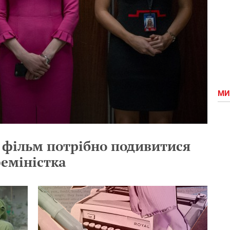
МИ
й фільм потрібно подивитися
феміністка