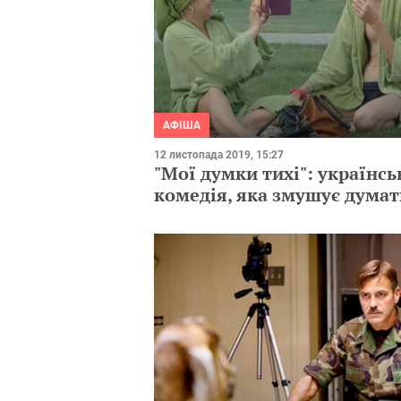
АФІША
12 листопада 2019, 15:27
"Мої думки тихі": українсь
комедія, яка змушує думат