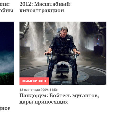
нин:
2012: Масштабный
войны
киноаттракцион
ЗНАМЕНИТОСТІ
13 листопада 2009, 11:56
Пандорум: Бойтесь мутантов,
дары приносящих
дное