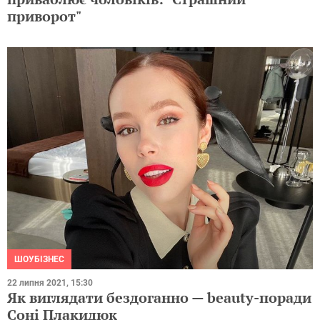
приворот"
ШОУБІЗНЕС
22 липня 2021, 15:30
Як виглядати бездоганно — beauty-поради
Соні Плакидюк