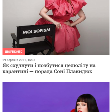
ШОУБІЗНЕС
29 березня 2021, 15:35
Як схуднути і позбутися целюліту на
карантині — порада Соні Плакидюк