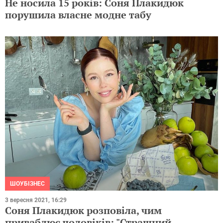
Не носила 15 років: Соня Плакидюк
порушила власне модне табу
ШОУБІЗНЕС
3 вересня 2021, 16:29
Соня Плакидюк розповіла, чим
приваблює чоловіків: "Страшний