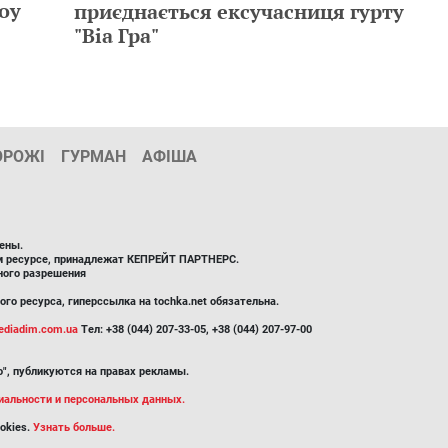
оу
приєднається ексучасниця гурту
"Віа Гра"
ОРОЖІ
ГУРМАН
АФІША
ены.
ом ресурсе, принадлежат КЕПРЕЙТ ПАРТНЕРС.
ного разрешения
го ресурса, гиперссылка на tochka.net обязательна.
diadim.com.ua
Тел: +38 (044) 207-33-05, +38 (044) 207-97-00
", публикуются на правах рекламы.
иальности и персональных данных.
okies.
Узнать больше.