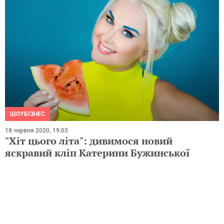
ШОУБІЗНЕС
18 червня 2020, 19:03
"Хіт цього літа": дивимося новий
яскравий кліп Катерини Бужинської