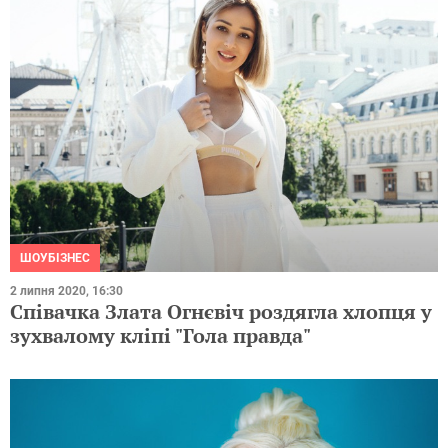
ШОУБІЗНЕС
2 липня 2020, 16:30
Співачка Злата Огнєвіч роздягла хлопця у
зухвалому кліпі "Гола правда"